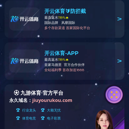
现批准《仿古建筑工程工程量计算标准》为国家标准，
编号为
GB/T50855-2024，自2025年9月1日起实施。原国家标
准《仿古建筑工程工程量计算规范》（GB50855-2013）同时
废止。
本标准在米兰在线注册门户网站（
www.mohurd.gov.cn）
公开，并由米兰在线注册标准定额研究所组织中国计划出版
社有限公司出版发行。
附件：
《
仿古建筑工程工程量计算标准》（
GB/T50855-
2024）
.pdf
米兰在线注册
2024年11月12日