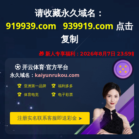
网
网站首页
米兰(中国)介绍
站
米
首
兰
政
页
(中
策
行
当前位置：
首页
会员天地
会员宣传
国)
文
业
计
介
件
自
价
造
会员宣传
绍
律
研
价
会
世明建设项目管理有限公司
究
信
员
息
天
地