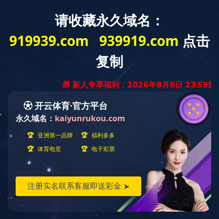
网
网站首页
米兰(中国)介绍
站
米
首
兰
政
页
(中
策
行
当前位置：
首页
计价研究
省综合解释
2018版定
国)
文
业
计
介
件
自
价
造
2018版定额
绍
律
研
价
会
浙江省建设工程计价依据（2018版）综合解
究
信
员
释》(一)
息
天
地